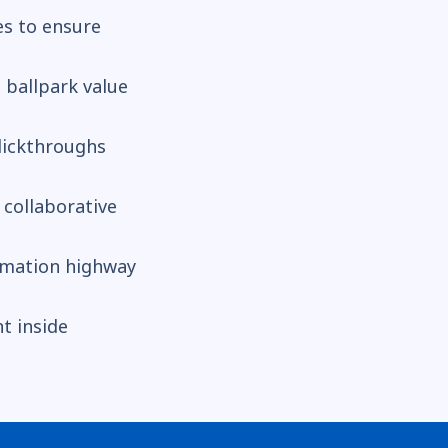
es to ensure
a ballpark value
clickthroughs
 collaborative
rmation highway
t inside