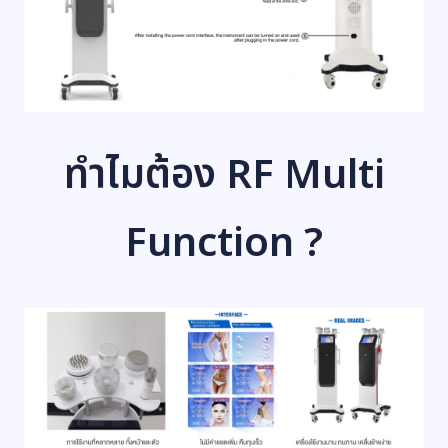
ทำไมต้อง RF Multi
Function ?