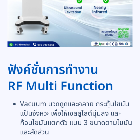
ฟังค์ชั่นการทำงาน
RF Multi Function
Vacuum นวดดูดและคลาย กระตุ้นไขมัน
เเป็นจังหวะ เพื่อให้เซลลูไลต์นุ่มลง และ
ก้อนไขมันแตกตัว แบบ 3 ขนาดตามไขมัน
และสัดส่วน