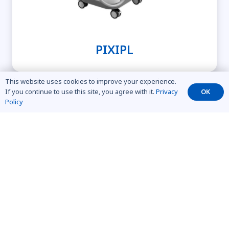
PIXIPL
This website uses cookies to improve your experience.
If you continue to use this site, you agree with it.
Privacy
OK
Policy