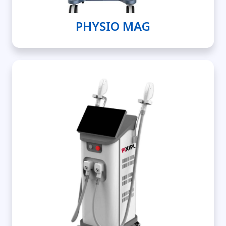
PHYSIO MAG