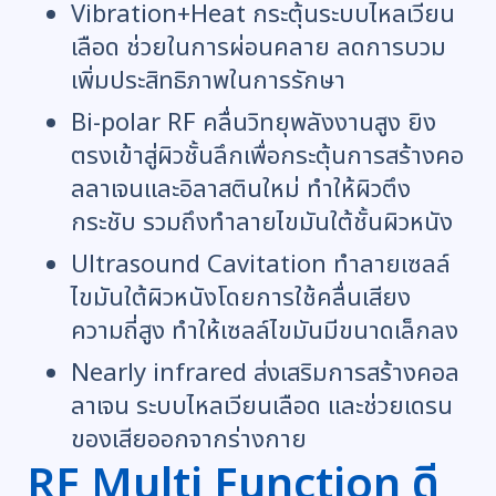
Vibration+Heat กระตุ้นระบบไหลเวียน
เลือด ช่วยในการผ่อนคลาย ลดการบวม
เพิ่มประสิทธิภาพในการรักษา
Bi-polar RF คลื่นวิทยุพลังงานสูง ยิง
ตรงเข้าสู่ผิวชั้นลึกเพื่อกระตุ้นการสร้างคอ
ลลาเจนและอิลาสตินใหม่ ทำให้ผิวตึง
กระชับ รวมถึงทำลายไขมันใต้ชั้นผิวหนัง
Ultrasound Cavitation ทำลายเซลล์
ไขมันใต้ผิวหนังโดยการใช้คลื่นเสียง
ความถี่สูง ทำให้เซลล์ไขมันมีขนาดเล็กลง
Nearly infrared ส่งเสริมการสร้างคอล
ลาเจน ระบบไหลเวียนเลือด และช่วยเดรน
ของเสียออกจากร่างกาย
RF Multi Function ดี